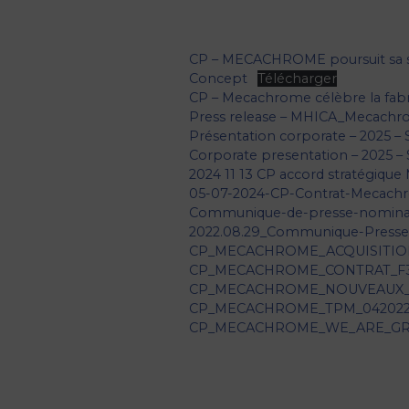
CP – MECACHROME poursuit sa str
Concept
Télécharger
CP – Mecachrome célèbre la fabri
Press release – MHICA_Mecachr
Présentation corporate – 2025 –
Corporate presentation – 2025 –
2024 11 13 CP accord stratégique
05-07-2024-CP-Contrat-Mecac
Communique-de-presse-nomina
2022.08.29_Communique-Press
CP_MECACHROME_ACQUISITION
CP_MECACHROME_CONTRAT_F3_
CP_MECACHROME_NOUVEAUX_
CP_MECACHROME_TPM_042022
CP_MECACHROME_WE_ARE_GRO