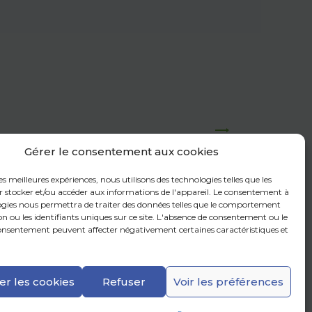
Gérer le consentement aux cookies
mettre l’envoi de la Newsletter. Pour en savoir plus sur la gestion de vos
eportez vous à notre
politique de confidentialité
.
les meilleures expériences, nous utilisons des technologies telles que les
r stocker et/ou accéder aux informations de l'appareil. Le consentement à
ogies nous permettra de traiter des données telles que le comportement
n ou les identifiants uniques sur ce site. L'absence de consentement ou le
consentement peuvent affecter négativement certaines caractéristiques et
er les cookies
Refuser
Voir les préférences