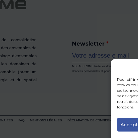
e consolidation
Newsletter
*
t des ensembles de
emblage d’ensembles
s les domaines de
MECACHROME traite les données recueillies pour per
utomobile (premium
données personnelles et pour exercer vos droits, r
Pour offrir 
rgie et du spatial
cookies pou
ces technol
de navigatio
retrait du 
fonctions.
ENAIRES
FAQ
MENTIONS LÉGALES
DÉCLARATION DE CONFIDENTIALITÉ
Accept