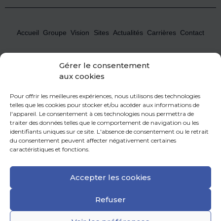
Accueil
Groupe
Vision
Sites
Actualités
Carrières
Contact
Gérer le consentement
Newsletter
*
aux cookies
Pour offrir les meilleures expériences, nous utilisons des technologies
telles que les cookies pour stocker et/ou accéder aux informations de
MECACHROME traite les données recueillies pour permettre l’envoi de la Newsletter. Pour en savoir
l'appareil. Le consentement à ces technologies nous permettra de
plus sur la gestion de vos données personnelles et pour exercer vos droits, reportez vous à notre
traiter des données telles que le comportement de navigation ou les
politique de confidentialité
.
identifiants uniques sur ce site. L'absence de consentement ou le retrait
du consentement peuvent affecter négativement certaines
caractéristiques et fonctions.
FRANÇAIS
ENGLISH
Accepter les cookies
CERTIFICATIONS
ESPACE PRESSE
FOURNISSEURS ET PARTENAIRES
FAQ
Refuser
MENTIONS LÉGALES
DÉCLARATION DE CONFIDENTIALITÉ
CRÉDITS