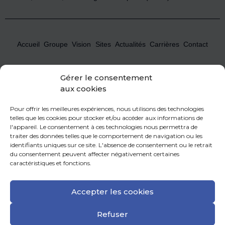
Accueil
Groupe
Vision
Sites
Actualités
Carrières
Contact
Gérer le consentement
Newsletter
*
aux cookies
Pour offrir les meilleures expériences, nous utilisons des technologies
telles que les cookies pour stocker et/ou accéder aux informations de
MECACHROME traite les données recueillies pour permettre l’envoi de la Newsletter. Pour en savoir
l'appareil. Le consentement à ces technologies nous permettra de
plus sur la gestion de vos données personnelles et pour exercer vos droits, reportez vous à notre
traiter des données telles que le comportement de navigation ou les
politique de confidentialité
.
identifiants uniques sur ce site. L'absence de consentement ou le retrait
du consentement peuvent affecter négativement certaines
caractéristiques et fonctions.
FRANÇAIS
Accepter les cookies
CERTIFICATIONS
ESPACE PRESSE
FOURNISSEURS ET PARTENAIRES
FAQ
Refuser
MENTIONS LÉGALES
DÉCLARATION DE CONFIDENTIALITÉ
CRÉDITS