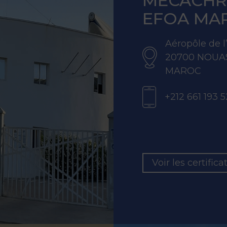
MECACH
EFOA MA
Aéropôle de
20700 NOUA
MAROC
+212 661 193 
Voir les certifica