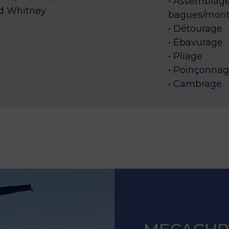
Assemblage
nd Whitney
bagues/monta
Détourage
Ébavurage
Pliage
Poinçonna
Cambrage