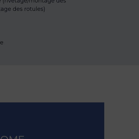
 (rivetage/montage des
ge des rotules)
ge