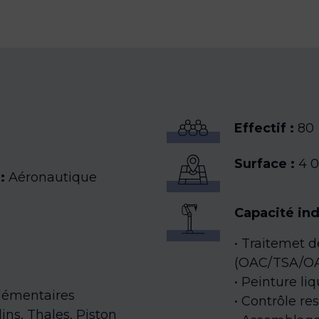
Effectif :
80
Surface :
4 0
:
Aéronautique
Capacité ind
Traitemet d
(OAC/TSA/O
Peinture liq
lémentaires
Contrôle re
lins, Thales, Piston