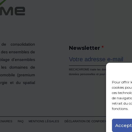
e consolidation
Newsletter
*
t des ensembles de
emblage d’ensembles
s les domaines de
MECACHROME traite les données recueillies pour per
utomobile (premium
données personnelles et pour exercer vos droits, r
Pour offrir 
rgie et du spatial
cookies pou
ces technol
de navigatio
retrait du 
fonctions.
ENAIRES
FAQ
MENTIONS LÉGALES
DÉCLARATION DE CONFIDENTIALITÉ
Accept