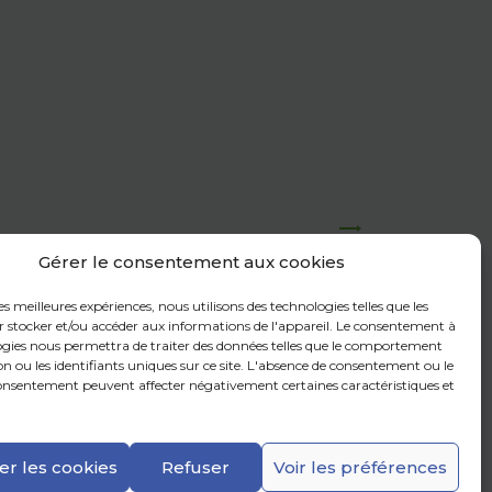
Gérer le consentement aux cookies
mettre l’envoi de la Newsletter. Pour en savoir plus sur la gestion de vos
eportez vous à notre
politique de confidentialité
.
les meilleures expériences, nous utilisons des technologies telles que les
r stocker et/ou accéder aux informations de l'appareil. Le consentement à
ogies nous permettra de traiter des données telles que le comportement
n ou les identifiants uniques sur ce site. L'absence de consentement ou le
consentement peuvent affecter négativement certaines caractéristiques et
er les cookies
Refuser
Voir les préférences